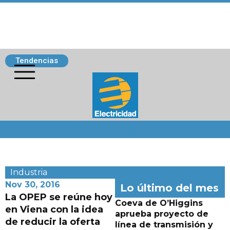
Tendencias
Siguenos
Industria
Nov 30, 2016
Lo último del mes
La OPEP se reúne hoy
Coeva de O’Higgins
en Viena con la idea
aprueba proyecto de
de reducir la oferta
línea de transmisión y