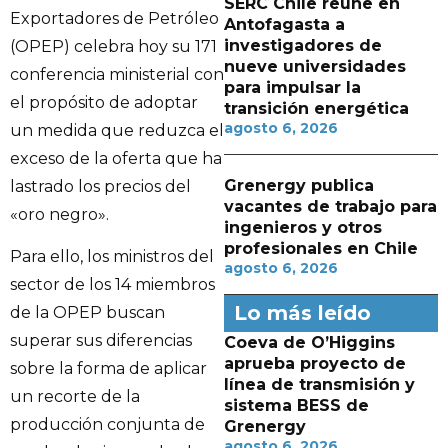
SERC Chile reúne en
Exportadores de Petróleo
Antofagasta a
investigadores de
(OPEP) celebra hoy su 171
nueve universidades
conferencia ministerial con
para impulsar la
el propósito de adoptar
transición energética
agosto 6, 2026
un medida que reduzca el
exceso de la oferta que ha
Grenergy publica
lastrado los precios del
vacantes de trabajo para
«oro negro».
ingenieros y otros
profesionales en Chile
Para ello, los ministros del
agosto 6, 2026
sector de los 14 miembros
Lo más leído
de la OPEP buscan
superar sus diferencias
Coeva de O’Higgins
aprueba proyecto de
sobre la forma de aplicar
línea de transmisión y
un recorte de la
sistema BESS de
producción conjunta de
Grenergy
agosto 6, 2026