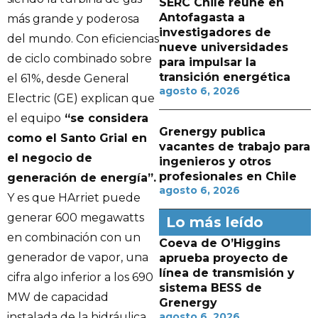
SERC Chile reúne en
Antofagasta a
más grande y poderosa
investigadores de
del mundo. Con eficiencias
nueve universidades
de ciclo combinado sobre
para impulsar la
transición energética
el 61%, desde General
agosto 6, 2026
Electric (GE) explican que
el equipo
“se considera
Grenergy publica
como el Santo Grial en
vacantes de trabajo para
el negocio de
ingenieros y otros
profesionales en Chile
generación de energía”.
agosto 6, 2026
Y es que HArriet puede
generar 600 megawatts
Lo más leído
en combinación con un
Coeva de O’Higgins
generador de vapor, una
aprueba proyecto de
línea de transmisión y
cifra algo inferior a los 690
sistema BESS de
MW de capacidad
Grenergy
instalada de la hidráulica
agosto 6, 2026