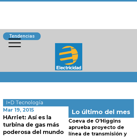
Tendencias
Siguenos
I+D
Tecnología
Mar 19, 2015
Lo último del mes
HArriet: Así es la
Coeva de O’Higgins
turbina de gas más
aprueba proyecto de
poderosa del mundo
línea de transmisión y