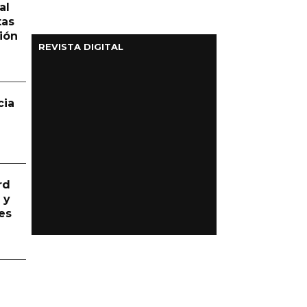
al
tas
ión
REVISTA DIGITAL
cia
rd
 y
es