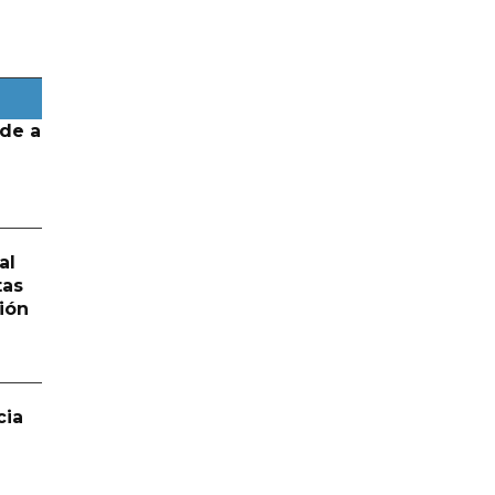
de a
al
tas
ión
cia