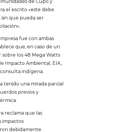
comunidades de Cupo y
a el escrito «este debe
, sin que pueda ser
liación».
a empresa fue con ambas
ablece que, en caso de un
 sobre los 48 Mega Watts
de Impacto Ambiental, EIA,
 consulta indígena.
 tenido una mirada parcial
cuerdos previos y
térmica.
ra reclama que las
s impactos
eron debidamente