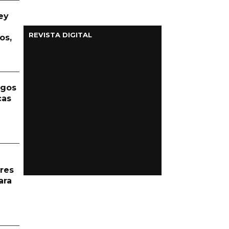
ey
REVISTA DIGITAL
os,
rgos
cas
res
ara