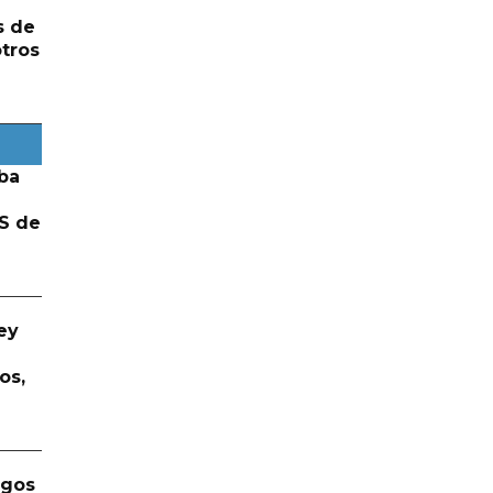
s de
otros
ba
S de
ey
os,
rgos