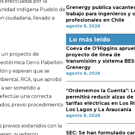
es efectuadas por la
Grenergy publica vacante
unidad Indígena Pueblo de
trabajo para ingenieros y 
ón ciudadana, llevado a
profesionales en Chile
agosto 6, 2026
Lo más leído
Coeva de O’Higgins aprue
e un proyecto de
proyecto de línea de
transmisión y sistema BES
 Geotérmica Cerro Pabellón
Grenergy
llón y esperan que se
agosto 6, 2026
Ambiental, RCA, que aprobó
 a ser sometido a
“Ordenemos la Cuenta”: L
e efectúe una correcta
permitirá reducir alzas de
tarifas eléctricas en Los Rí
ados, previo procedimiento
Los Lagos y La Araucanía
agosto 6, 2026
previos sostenidos con la
SEC: Se han formulado ca
resan, quedaron