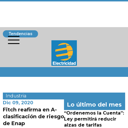
Tendencias
Siguenos
Industria
Dic 09, 2020
Lo último del mes
Fitch reafirma en A-
“Ordenemos la Cuenta”:
clasificación de riesgo
Ley permitirá reducir
de Enap
alzas de tarifas