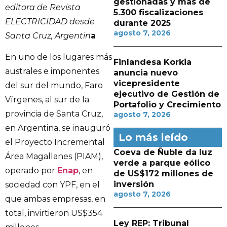
gestionadas y más de
editora de Revista
5.300 fiscalizaciones
ELECTRICIDAD desde
durante 2025
agosto 7, 2026
Santa Cruz, Argentin
a
En uno de los lugares más
Finlandesa Korkia
australes e imponentes
anuncia nuevo
vicepresidente
del sur del mundo, Faro
ejecutivo de Gestión de
Vírgenes, al sur de la
Portafolio y Crecimiento
provincia de Santa Cruz,
agosto 7, 2026
en Argentina, se inauguró
Lo más leído
el Proyecto Incremental
Coeva de Ñuble da luz
Área Magallanes (PIAM),
verde a parque eólico
operado por
Enap
, en
de US$172 millones de
inversión
sociedad con YPF, en el
agosto 7, 2026
que ambas empresas, en
total, invirtieron US$354
Ley REP: Tribunal