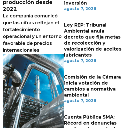
producción desde
inversión
2022
agosto 7, 2026
La compañía comunicó
que las cifras reflejan el
Ley REP: Tribunal
fortalecimiento
Ambiental anula
operacional y un entorno
decreto que fija metas
de recolección y
favorable de precios
valorización de aceites
internacionales.
lubricantes
agosto 7, 2026
Comisión de la Cámara
inicia votación de
cambios a normativa
ambiental
agosto 7, 2026
Cuenta Pública SMA:
Récord en denuncias