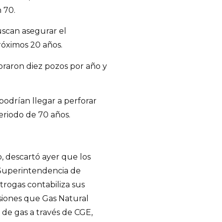
n 70.
uscan asegurar el
róximos 20 años.
raron diez pozos por año y
podrían llegar a perforar
eriodo de 70 años.
, descartó ayer que los
 Superintendencia de
trogas contabiliza sus
siones que Gas Natural
 de gas a través de CGE,