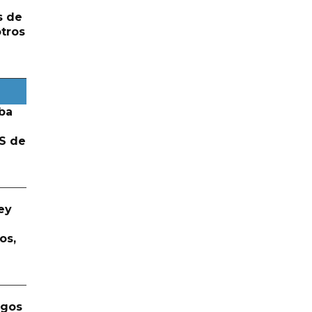
s de
otros
ba
S de
ey
os,
rgos