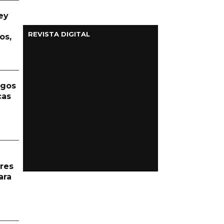
ey
REVISTA DIGITAL
os,
rgos
cas
res
ara