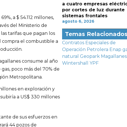
a cuatro empresas eléctri
por cortes de luz durante
sistemas frontales
69%, a $ 54.112 millones,
agosto 6, 2026
avés del Ministerio de
 las tarifas que pagan los
Temas Relacionado
tal compra el combustible a
Contratos Especiales de
roducción.
Operación Petrolera
Enap
g
natural
Geopark
Magallanes
Magallanes consume al año
Wintershall
YPF
e gas, poco más del 70% de
gión Metropolitana.
illones en exploración y
 subiría a US$ 330 millones
tante de sus esfuerzos en
rará 44 pozos de