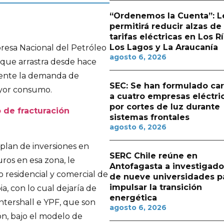
“Ordenemos la Cuenta”: L
permitirá reducir alzas de
tarifas eléctricas en Los Rí
Los Lagos y La Araucanía
resa Nacional del Petróleo
agosto 6, 2026
que arrastra desde hace
amente la demanda de
SEC: Se han formulado ca
ayor consumo.
a cuatro empresas eléctri
por cortes de luz durante
 de fracturación
sistemas frontales
agosto 6, 2026
 plan de inversiones en
SERC Chile reúne en
ros en esa zona, le
Antofagasta a investigado
 residencial y comercial de
de nueve universidades p
impulsar la transición
a, con lo cual dejaría de
energética
tershall e YPF, que son
agosto 6, 2026
ón, bajo el modelo de