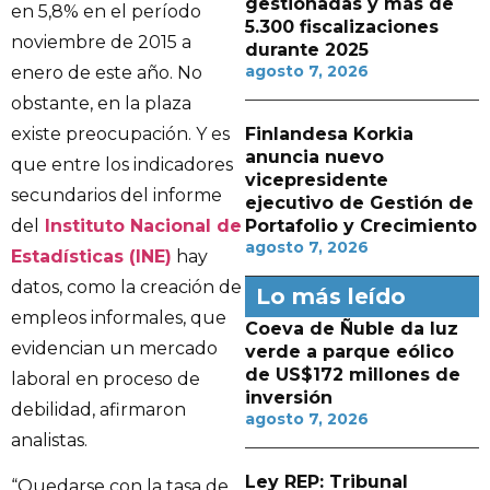
gestionadas y más de
en 5,8% en el período
5.300 fiscalizaciones
noviembre de 2015 a
durante 2025
agosto 7, 2026
enero de este año. No
obstante, en la plaza
existe preocupación. Y es
Finlandesa Korkia
anuncia nuevo
que entre los indicadores
vicepresidente
secundarios del informe
ejecutivo de Gestión de
del
Instituto Nacional de
Portafolio y Crecimiento
agosto 7, 2026
Estadísticas (INE)
hay
datos, como la creación de
Lo más leído
empleos informales, que
Coeva de Ñuble da luz
evidencian un mercado
verde a parque eólico
de US$172 millones de
laboral en proceso de
inversión
debilidad, afirmaron
agosto 7, 2026
analistas.
Ley REP: Tribunal
“Quedarse con la tasa de