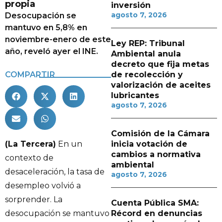
propia
inversión
agosto 7, 2026
Desocupación se
mantuvo en 5,8% en
noviembre-enero de este
Ley REP: Tribunal
año, reveló ayer el INE.
Ambiental anula
decreto que fija metas
COMPARTIR
de recolección y
valorización de aceites
lubricantes
agosto 7, 2026
Comisión de la Cámara
(La Tercera)
En un
inicia votación de
cambios a normativa
contexto de
ambiental
desaceleración, la tasa de
agosto 7, 2026
desempleo volvió a
sorprender. La
Cuenta Pública SMA:
desocupación se mantuvo
Récord en denuncias