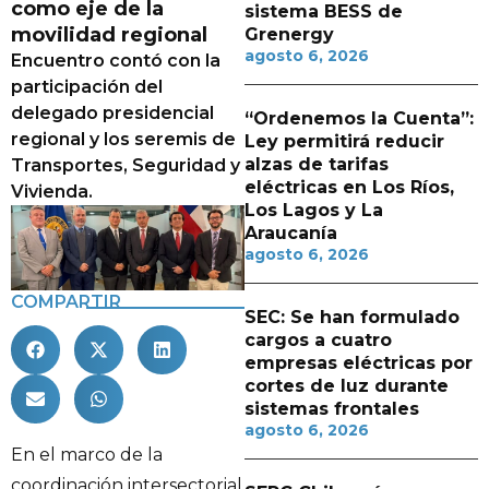
como eje de la
sistema BESS de
movilidad regional
Grenergy
agosto 6, 2026
Encuentro contó con la
participación del
delegado presidencial
“Ordenemos la Cuenta”:
regional y los seremis de
Ley permitirá reducir
alzas de tarifas
Transportes, Seguridad y
eléctricas en Los Ríos,
Vivienda.
Los Lagos y La
Araucanía
agosto 6, 2026
COMPARTIR
SEC: Se han formulado
cargos a cuatro
empresas eléctricas por
cortes de luz durante
sistemas frontales
agosto 6, 2026
En el marco de la
coordinación intersectorial