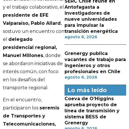
SERC Chile reúne en
y el trabajo colaborativo, el
Antofagasta a
investigadores de
presidente de EFE
nueve universidades
Valparaíso, Pablo Allard
,
para impulsar la
sostuvo un encuentro con
transición energética
agosto 6, 2026
el
delegado
presidencial regional,
Grenergy publica
Manuel Millones
, donde
vacantes de trabajo para
se abordaron iniciativas de
ingenieros y otros
interés común, con foco
profesionales en Chile
agosto 6, 2026
en los desafíos del
transporte regional.
Lo más leído
Coeva de O’Higgins
En el encuentro,
aprueba proyecto de
participaron los
seremis
línea de transmisión y
de Transportes y
sistema BESS de
Grenergy
Telecomunicaciones,
agosto 6, 2026