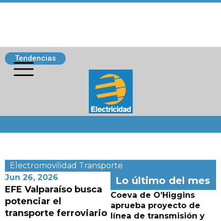
Tendencias
Siguenos
Electromovilidad
Transporte
Jun 26, 2026
Lo último del mes
EFE Valparaíso busca
Coeva de O’Higgins
potenciar el
aprueba proyecto de
transporte ferroviario
línea de transmisión y