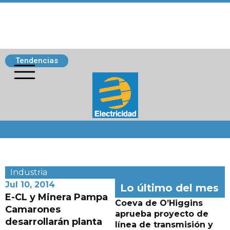
Tendencias
Siguenos
Industria
Jul 10, 2014
Lo último del mes
E-CL y Minera Pampa
Coeva de O’Higgins
Camarones
aprueba proyecto de
desarrollarán planta
línea de transmisión y