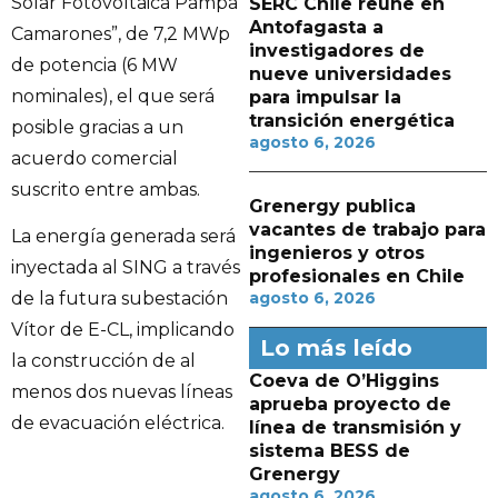
Solar Fotovoltaica Pampa
SERC Chile reúne en
Antofagasta a
Camarones”, de 7,2 MWp
investigadores de
de potencia (6 MW
nueve universidades
nominales), el que será
para impulsar la
transición energética
posible gracias a un
agosto 6, 2026
acuerdo comercial
suscrito entre ambas.
Grenergy publica
vacantes de trabajo para
La energía generada será
ingenieros y otros
inyectada al SING a través
profesionales en Chile
agosto 6, 2026
de la futura subestación
Vítor de E-CL, implicando
Lo más leído
la construcción de al
Coeva de O’Higgins
menos dos nuevas líneas
aprueba proyecto de
de evacuación eléctrica.
línea de transmisión y
sistema BESS de
Grenergy
agosto 6, 2026