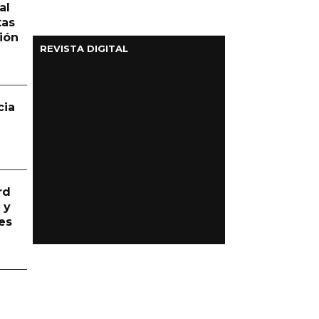
al
tas
ión
REVISTA DIGITAL
cia
rd
 y
es