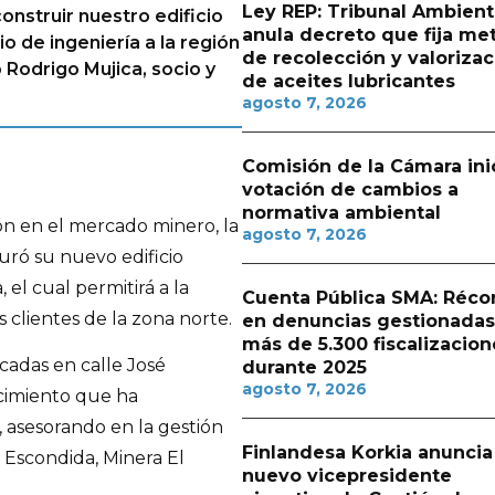
Ley REP: Tribunal Ambient
onstruir nuestro edificio
anula decreto que fija me
o de ingeniería a la región
de recolección y valorizac
 Rodrigo Mujica, socio y
de aceites lubricantes
agosto 7, 2026
Comisión de la Cámara ini
votación de cambios a
normativa ambiental
n en el mercado minero, la
agosto 7, 2026
uró su nuevo edificio
 el cual permitirá a la
Cuenta Pública SMA: Réco
 clientes de la zona norte.
en denuncias gestionadas
más de 5.300 fiscalizacion
icadas en calle José
durante 2025
agosto 7, 2026
ecimiento que ha
 asesorando en la gestión
Finlandesa Korkia anuncia
Escondida, Minera El
nuevo vicepresidente