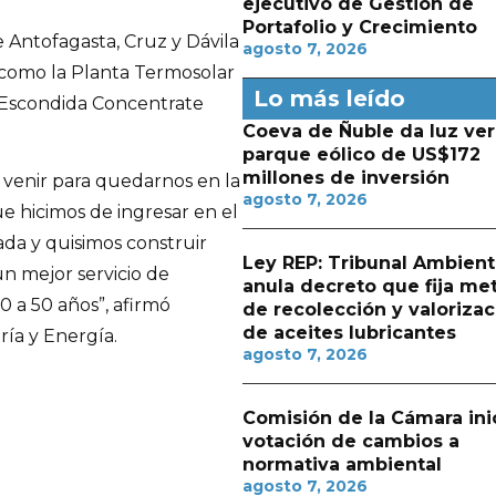
ejecutivo de Gestión de
Portafolio y Crecimiento
 Antofagasta, Cruz y Dávila
agosto 7, 2026
 como la Planta Termosolar
Lo más leído
 (Escondida Concentrate
Coeva de Ñuble da luz ver
parque eólico de US$172
millones de inversión
e venir para quedarnos en la
agosto 7, 2026
e hicimos de ingresar en el
da y quisimos construir
Ley REP: Tribunal Ambient
un mejor servicio de
anula decreto que fija me
0 a 50 años”, afirmó
de recolección y valorizac
de aceites lubricantes
ría y Energía.
agosto 7, 2026
Comisión de la Cámara ini
votación de cambios a
normativa ambiental
agosto 7, 2026