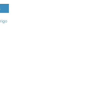
s
rigo