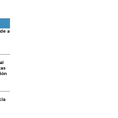
de a
al
tas
ión
cia