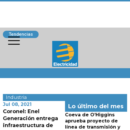
Tendencias
Siguenos
Industria
Jul 08, 2021
Lo último del mes
Coronel: Enel
Coeva de O’Higgins
Generación entrega
aprueba proyecto de
infraestructura de
línea de transmisión y