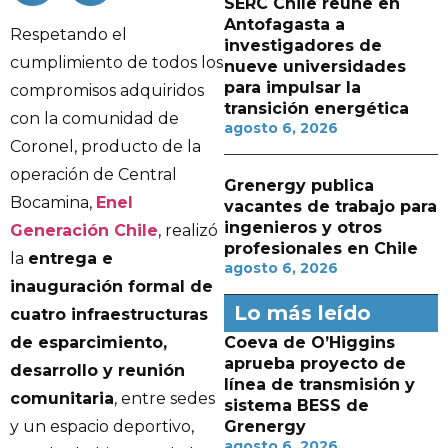
SERC Chile reúne en
Antofagasta a
Respetando el
investigadores de
cumplimiento de todos los
nueve universidades
para impulsar la
compromisos adquiridos
transición energética
con la comunidad de
agosto 6, 2026
Coronel, producto de la
operación de Central
Grenergy publica
Bocamina,
Enel
vacantes de trabajo para
ingenieros y otros
Generación Chile
, realizó
profesionales en Chile
la
entrega e
agosto 6, 2026
inauguración formal de
Lo más leído
cuatro infraestructuras
de esparcimiento,
Coeva de O’Higgins
aprueba proyecto de
desarrollo y reunión
línea de transmisión y
comunitaria
, entre sedes
sistema BESS de
y un espacio deportivo,
Grenergy
agosto 6, 2026