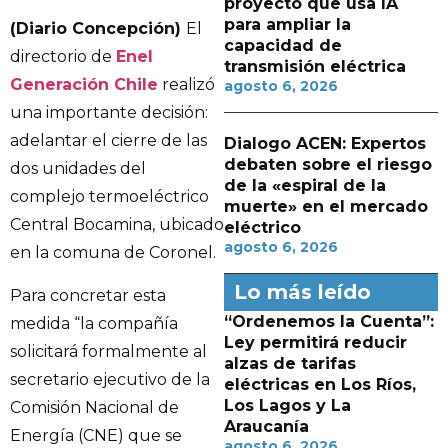
proyecto que usa IA
para ampliar la
(Diario Concepción)
El
capacidad de
directorio de
Enel
transmisión eléctrica
Generación Chile
realizó
agosto 6, 2026
una importante decisión:
adelantar el cierre de las
Dialogo ACEN: Expertos
debaten sobre el riesgo
dos unidades del
de la «espiral de la
complejo termoeléctrico
muerte» en el mercado
Central Bocamina, ubicado
eléctrico
agosto 6, 2026
en la comuna de Coronel.
Lo más leído
Para concretar esta
“Ordenemos la Cuenta”:
medida “la compañía
Ley permitirá reducir
solicitará formalmente al
alzas de tarifas
secretario ejecutivo de la
eléctricas en Los Ríos,
Los Lagos y La
Comisión Nacional de
Araucanía
Energía (CNE) que se
agosto 6, 2026