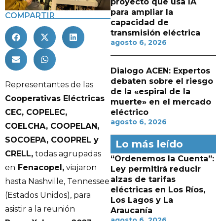
proyecto que usa IA
para ampliar la
COMPARTIR
capacidad de
transmisión eléctrica
agosto 6, 2026
Dialogo ACEN: Expertos
debaten sobre el riesgo
Representantes de las
de la «espiral de la
Cooperativas Eléctricas
muerte» en el mercado
CEC, COPELEC,
eléctrico
agosto 6, 2026
COELCHA, COOPELAN,
SOCOEPA, COOPREL y
Lo más leído
CRELL,
todas agrupadas
“Ordenemos la Cuenta”:
en
Fenacopel,
viajaron
Ley permitirá reducir
alzas de tarifas
hasta Nashville, Tennessee
eléctricas en Los Ríos,
(Estados Unidos), para
Los Lagos y La
asistir a la reunión
Araucanía
agosto 6, 2026