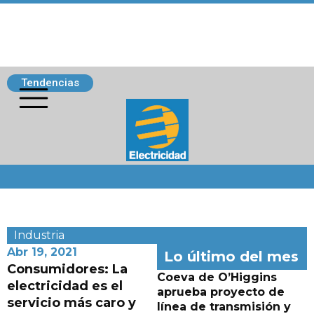
Tendencias
Siguenos
Industria
Abr 19, 2021
Lo último del mes
Consumidores: La
Coeva de O’Higgins
electricidad es el
aprueba proyecto de
servicio más caro y
línea de transmisión y