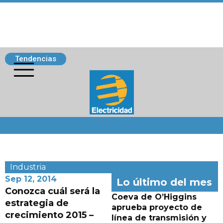
Tendencias
Siguenos
Industria
Sep 12, 2014
Lo último del mes
Conozca cuál será la
Coeva de O’Higgins
estrategia de
aprueba proyecto de
crecimiento 2015 –
línea de transmisión y