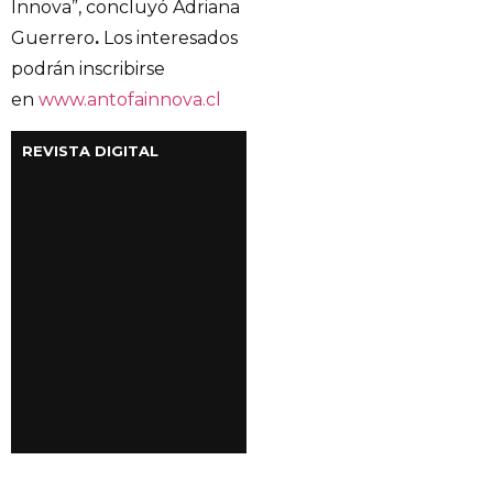
Innova”, concluyó Adriana
Guerrero
.
Los interesados
podrán inscribirse
en
www.antofainnova.cl
REVISTA DIGITAL