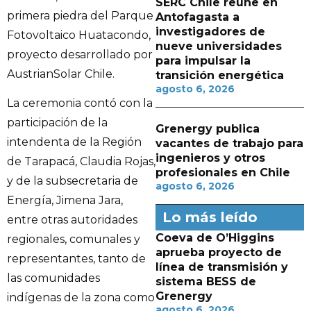
SERC Chile reúne en
primera piedra del Parque
Antofagasta a
investigadores de
Fotovoltaico Huatacondo,
nueve universidades
proyecto desarrollado por
para impulsar la
AustrianSolar Chile.
transición energética
agosto 6, 2026
La ceremonia contó con la
participación de la
Grenergy publica
intendenta de la Región
vacantes de trabajo para
ingenieros y otros
de Tarapacá, Claudia Rojas,
profesionales en Chile
y de la subsecretaria de
agosto 6, 2026
Energía, Jimena Jara,
Lo más leído
entre otras autoridades
Coeva de O’Higgins
regionales, comunales y
aprueba proyecto de
representantes, tanto de
línea de transmisión y
las comunidades
sistema BESS de
Grenergy
indígenas de la zona como
agosto 6, 2026