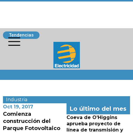
Tendencias
Siguenos
Industria
Oct 19, 2017
Lo último del mes
Comienza
Coeva de O’Higgins
construcción del
aprueba proyecto de
Parque Fotovoltaico
línea de transmisión y