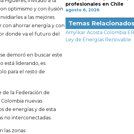
a Figueres, invitado a la
profesionales en Chile
con optimismo y con ilusión
agosto 6, 2026
vidiarles a las mejores
Temas Relacionado
r con ahorrar energía y con
Amylkar Acosta
Colombia
E
or donde va el futuro del
Ley de Energías Renovable
o se demoró en buscar este
o está liderando, es
lo para el resto de
e de la Federación de
 a Colombia nuevas
pos de energías y de esta
s no interconectadas.
n las zonas