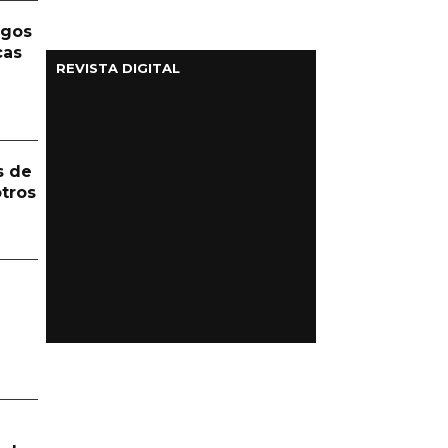
rgos
cas
REVISTA DIGITAL
s de
otros