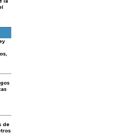
e la
el
ey
os,
rgos
cas
s de
otros