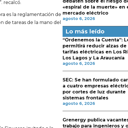
debaten sobre el riesgo d
. recalcó.
«espiral de la muerte» en 
mercado eléctrico
ora es la reglamentación de
agosto 6, 2026
ión de tareas de la mano del
Lo más leído
“Ordenemos la Cuenta”: L
permitirá reducir alzas de
tarifas eléctricas en Los Rí
Los Lagos y La Araucanía
agosto 6, 2026
SEC: Se han formulado ca
a cuatro empresas eléctri
por cortes de luz durante
sistemas frontales
agosto 6, 2026
Grenergy publica vacante
trabajo para ingenieros y 