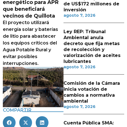
energético para APR
de US$172 millones de
que beneficiará
inversión
vecinos de Quillota
agosto 7, 2026
El proyecto utilizará
energía solar y baterías
Ley REP: Tribunal
de litio para abastecer
Ambiental anula
los equipos críticos del
decreto que fija metas
de recolección y
Agua Potable Rural y
valorización de aceites
evitar posibles
lubricantes
interrupciones.
agosto 7, 2026
Comisión de la Cámara
inicia votación de
cambios a normativa
ambiental
agosto 7, 2026
COMPARTIR
Cuenta Pública SMA: