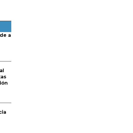
de a
al
tas
ión
cia