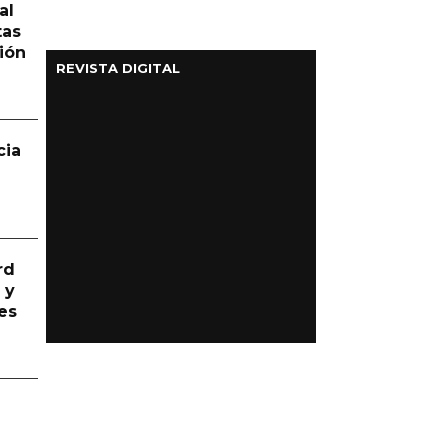
al
tas
ión
REVISTA DIGITAL
cia
rd
 y
es