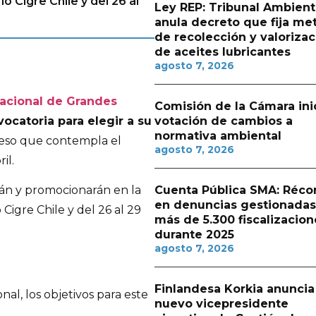
o Cigre Chile y del 26 al
Ley REP: Tribunal Ambient
anula decreto que fija me
de recolección y valorizac
de aceites lubricantes
agosto 7, 2026
nacional de Grandes
Comisión de la Cámara ini
ocatoria para elegir a su
votación de cambios a
normativa ambiental
ceso que contempla el
agosto 7, 2026
il.
Cuenta Pública SMA: Réco
rán y promocionarán en la
en denuncias gestionadas
Cigre Chile y del 26 al 29
más de 5.300 fiscalizacion
durante 2025
agosto 7, 2026
Finlandesa Korkia anuncia
al, los objetivos para este
nuevo vicepresidente