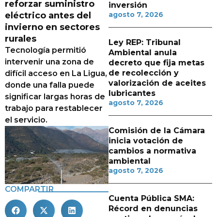
reforzar suministro
inversión
eléctrico antes del
agosto 7, 2026
invierno en sectores
rurales
Ley REP: Tribunal
Tecnología permitió
Ambiental anula
intervenir una zona de
decreto que fija metas
de recolección y
difícil acceso en La Ligua,
valorización de aceites
donde una falla puede
lubricantes
significar largas horas de
agosto 7, 2026
trabajo para restablecer
el servicio.
Comisión de la Cámara
inicia votación de
cambios a normativa
ambiental
agosto 7, 2026
COMPARTIR
Cuenta Pública SMA:
Récord en denuncias