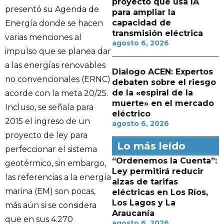
proyecto que usa IA
presentó su Agenda de
para ampliar la
capacidad de
Energía donde se hacen
transmisión eléctrica
varias menciones al
agosto 6, 2026
impulso que se planea dar
a las energías renovables
Dialogo ACEN: Expertos
no convencionales (ERNC)
debaten sobre el riesgo
de la «espiral de la
acorde con la meta 20/25.
muerte» en el mercado
Incluso, se señala para
eléctrico
2015 el ingreso de un
agosto 6, 2026
proyecto de ley para
Lo más leído
perfeccionar el sistema
“Ordenemos la Cuenta”:
geotérmico, sin embargo,
Ley permitirá reducir
las referencias a la energía
alzas de tarifas
marina (EM) son pocas,
eléctricas en Los Ríos,
Los Lagos y La
más aún si se considera
Araucanía
que en sus 4.270
agosto 6, 2026