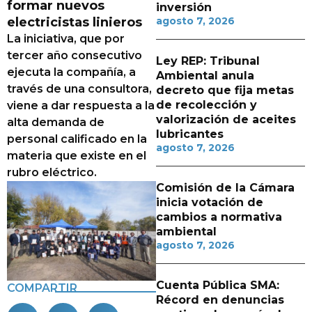
formar nuevos
inversión
electricistas linieros
agosto 7, 2026
La iniciativa, que por
tercer año consecutivo
Ley REP: Tribunal
ejecuta la compañía, a
Ambiental anula
través de una consultora,
decreto que fija metas
de recolección y
viene a dar respuesta a la
valorización de aceites
alta demanda de
lubricantes
personal calificado en la
agosto 7, 2026
materia que existe en el
rubro eléctrico.
Comisión de la Cámara
inicia votación de
cambios a normativa
ambiental
agosto 7, 2026
Cuenta Pública SMA:
COMPARTIR
Récord en denuncias