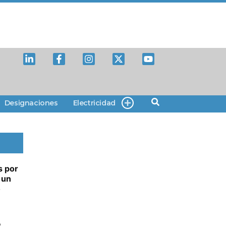
Designaciones
Electricidad
s por
 un
o
e