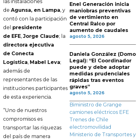
las instalaciones
Enel Generación inicia
de
Agunsa, en Lampa
, y
maniobras preventivas
de vertimiento en
contó con la participación
Central Ralco por
del
presidente
aumento de caudales
de
EFE
,
Jorge Claude
; la
agosto 5, 2026
directora ejecutiva
de
Conecta
Daniela González (Domo
Legal): “El Coordinador
Logística
,
Mabel Leva
;
puede y debe adoptar
además de
medidas prudenciales
representantes de las
rápidas tras eventos
graves”
instituciones participantes
agosto 5, 2026
de esta experiencia.
Biministro de Grange
“Uno de nuestros
camiones eléctricos
EFE
compromisos es
Trenes de Chile
electromovilidad
transportar las riquezas
Ministerio de Transportes y
del país de manera