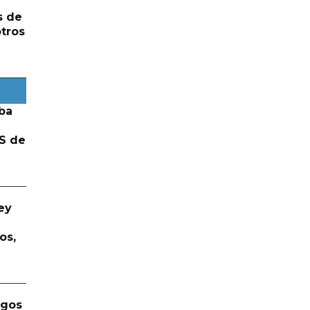
s de
otros
ba
S de
ey
os,
rgos