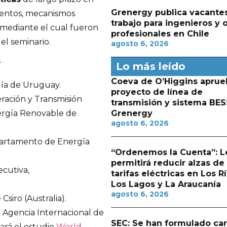
Grenergy publica vacante
umentos, mecanismos
trabajo para ingenieros y 
 mediante el cual fueron
profesionales en Chile
el seminario.
agosto 6, 2026
:
Lo más leído
Coeva de O’Higgins aprue
ía de Uruguay.
proyecto de línea de
ración y Transmisión
transmisión y sistema BES
Grenergy
nergía Renovable de
agosto 6, 2026
artamento de Energía
“Ordenemos la Cuenta”: L
permitirá reducir alzas de
ecutiva,
tarifas eléctricas en Los Rí
Los Lagos y La Araucanía
agosto 6, 2026
Csiro (Australia).
la Agencia Internacional de
SEC: Se han formulado ca
ará el estudio
World