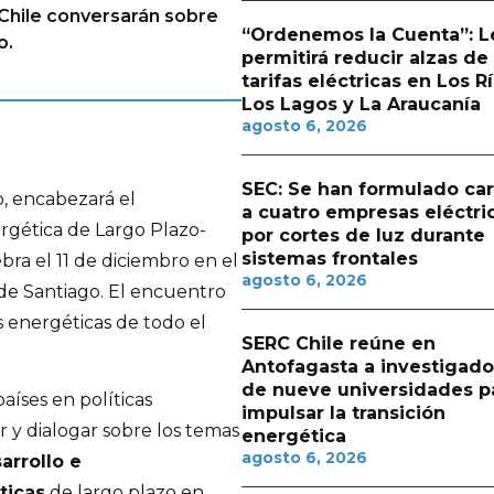
 Chile conversarán sobre
“Ordenemos la Cuenta”: L
o.
permitirá reducir alzas de
tarifas eléctricas en Los Rí
Los Lagos y La Araucanía
agosto 6, 2026
SEC: Se han formulado ca
, encabezará el
a cuatro empresas eléctri
ergética de Largo Plazo-
por cortes de luz durante
sistemas frontales
bra el 11 de diciembro en el
agosto 6, 2026
 de Santiago. El encuentro
s energéticas de todo el
SERC Chile reúne en
Antofagasta a investigado
de nueve universidades p
aíses en políticas
impulsar la transición
ar y dialogar sobre los temas
energética
agosto 6, 2026
arrollo e
ticas
de largo plazo en