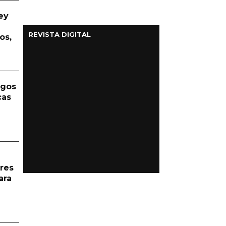
ey
REVISTA DIGITAL
os,
rgos
cas
res
ara