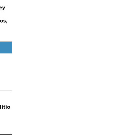
ey
os,
itio