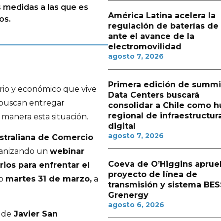
 medidas a las que es
América Latina acelera la
os.
regulación de baterías de l
ante el avance de la
electromovilidad
agosto 7, 2026
Primera edición de summi
rio y económico que vive
Data Centers buscará
e buscan entregar
consolidar a Chile como h
regional de infraestructur
 manera esta situación.
digital
agosto 7, 2026
straliana de Comercio
ganizando un
webinar
Coeva de O’Higgins aprue
ios para enfrentar el
proyecto de línea de
mo
martes 31 de marzo,
a
transmisión y sistema BES
Grenergy
agosto 6, 2026
 de
Javier San