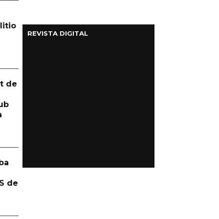
itio
REVISTA DIGITAL
t de
ub
a
ba
S de