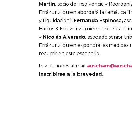
Martín,
socio de Insolvencia y Reorgani
Errázuriz, quien abordará la temática “
y Liquidación”;
Fernanda Espinosa,
aso
Barros & Errázuriz, quien se referirá al 
y
Nicolás Alvarado,
asociado senior tri
Errázuriz, quien expondrá las medidas tr
recurrir en este escenario.
Inscripciones al mail
auscham@auscha
inscribirse a la brevedad.