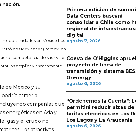
a nación.
Primera edición de summi
Data Centers buscará
consolidar a Chile como h
regional de infraestructur
digital
can oportunidades en México tras
agosto 7, 2026
de Petróleos Mexicanos (Pemex) en
 fuerte competencia de sus rivales
Coeva de O’Higgins aprue
proyecto de línea de
lotar los amplios y escasamente
transmisión y sistema BES
Grenergy
agosto 6, 2026
le de México y su
 podría atraer a
“Ordenemos la Cuenta”: L
, incluyendo compañías que
permitirá reducir alzas de
os energéticos en Asia y
tarifas eléctricas en Los Rí
Los Lagos y La Araucanía
del gas y el crudo no
agosto 6, 2026
atrices. Los atractivos