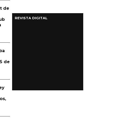
t de
REVISTA DIGITAL
ub
a
ba
S de
ey
os,