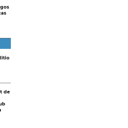
rgos
cas
itio
t de
ub
a