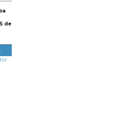
ba
S de
s
tor