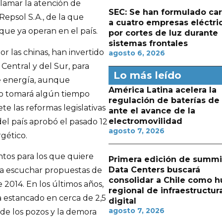
lamar la atención de
SEC: Se han formulado ca
epsol S.A., de la que
a cuatro empresas eléctri
que ya operan en el país.
por cortes de luz durante
sistemas frontales
or las chinas, han invertido
agosto 6, 2026
Central y del Sur, para
Lo más leído
de energía, aunque
América Latina acelera la
co tomará algún tiempo
regulación de baterías de l
e las reformas legislativas
ante el avance de la
electromovilidad
del país aprobó el pasado 12
agosto 7, 2026
gético.
tos para los que quiere
Primera edición de summi
Data Centers buscará
ara escuchar propuestas de
consolidar a Chile como h
 2014. En los últimos años,
regional de infraestructur
 estancado en cerca de 2,5
digital
agosto 7, 2026
 de los pozos y la demora