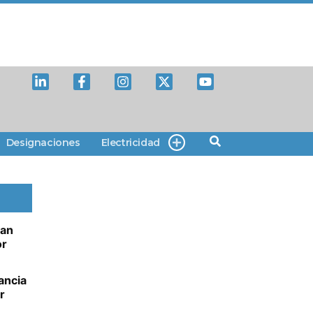
Designaciones
Electricidad
ian
or
ancia
r