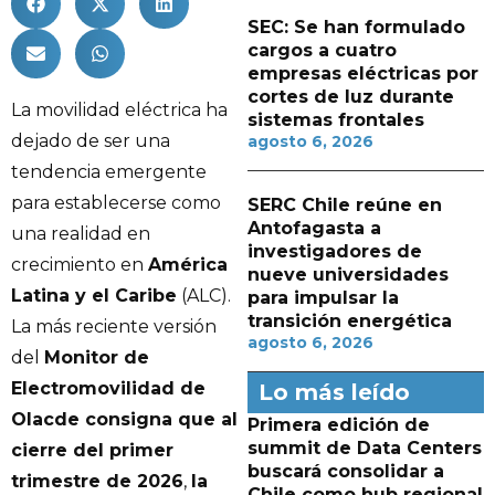
SEC: Se han formulado
cargos a cuatro
empresas eléctricas por
cortes de luz durante
La movilidad eléctrica ha
sistemas frontales
dejado de ser una
agosto 6, 2026
tendencia emergente
para establecerse como
SERC Chile reúne en
Antofagasta a
una realidad en
investigadores de
crecimiento en
América
nueve universidades
Latina y el Caribe
(ALC).
para impulsar la
transición energética
La más reciente versión
agosto 6, 2026
del
Monitor de
Electromovilidad de
Lo más leído
Olacde consigna que al
Primera edición de
summit de Data Centers
cierre del primer
buscará consolidar a
trimestre de 2026
,
la
Chile como hub regional