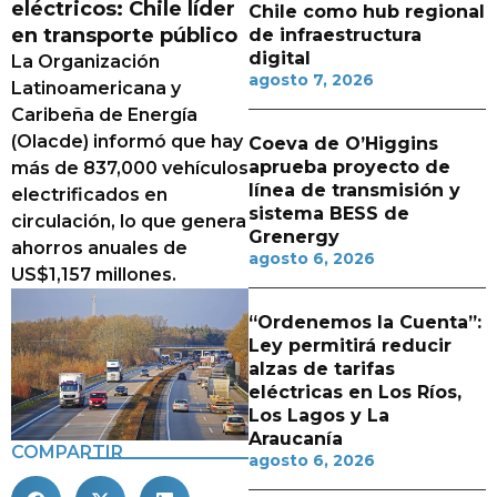
eléctricos: Chile líder
Chile como hub regional
en transporte público
de infraestructura
digital
La Organización
agosto 7, 2026
Latinoamericana y
Caribeña de Energía
(Olacde) informó que hay
Coeva de O’Higgins
aprueba proyecto de
más de 837,000 vehículos
línea de transmisión y
electrificados en
sistema BESS de
circulación, lo que genera
Grenergy
ahorros anuales de
agosto 6, 2026
US$1,157 millones.
“Ordenemos la Cuenta”:
Ley permitirá reducir
alzas de tarifas
eléctricas en Los Ríos,
Los Lagos y La
Araucanía
COMPARTIR
agosto 6, 2026