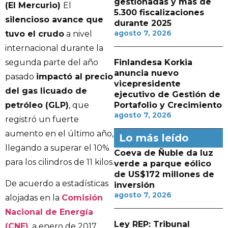
gestionadas y más de
(El Mercurio)
El
5.300 fiscalizaciones
silencioso avance que
durante 2025
agosto 7, 2026
tuvo el crudo
a nivel
internacional durante la
segunda parte del año
Finlandesa Korkia
anuncia nuevo
pasado
impactó al precio
vicepresidente
del gas licuado de
ejecutivo de Gestión de
petróleo (GLP)
, que
Portafolio y Crecimiento
agosto 7, 2026
registró un fuerte
aumento en el último año,
Lo más leído
llegando a superar el 10%
Coeva de Ñuble da luz
para los cilindros de 11 kilos.
verde a parque eólico
de US$172 millones de
De acuerdo a estadísticas
inversión
agosto 7, 2026
alojadas en la
Comisión
Nacional de Energía
Ley REP: Tribunal
(CNE)
, a enero de 2017