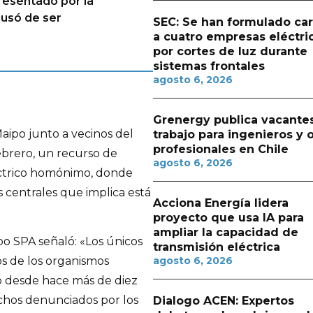
resentado por la
cusó de ser
SEC: Se han formulado ca
a cuatro empresas eléctri
por cortes de luz durante
sistemas frontales
agosto 6, 2026
Grenergy publica vacante
aipo junto a vecinos del
trabajo para ingenieros y 
profesionales en Chile
ebrero, un recurso de
agosto 6, 2026
éctrico homónimo, donde
 centrales que implica está
Acciona Energía lidera
proyecto que usa IA para
ampliar la capacidad de
po SPA señaló: «Los únicos
transmisión eléctrica
agosto 6, 2026
os de los organismos
do desde hace más de diez
chos denunciados por los
Dialogo ACEN: Expertos