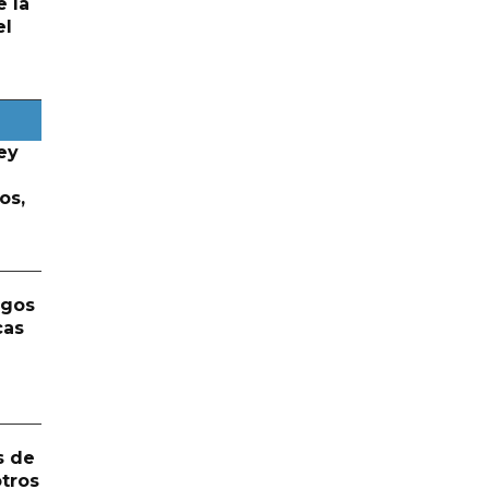
e la
el
ey
os,
rgos
cas
s de
otros