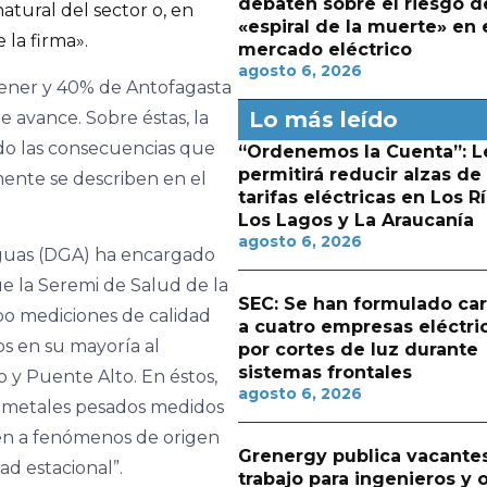
debaten sobre el riesgo d
tural del sector o, en
«espiral de la muerte» en 
 la firma».
mercado eléctrico
agosto 6, 2026
ener y 40% de Antofagasta
Lo más leído
e avance. Sobre éstas, la
o las consecuencias que
“Ordenemos la Cuenta”: L
permitirá reducir alzas de
ente se describen en el
tarifas eléctricas en Los Rí
Los Lagos y La Araucanía
agosto 6, 2026
Aguas (DGA) ha encargado
ue la Seremi de Salud de la
SEC: Se han formulado ca
o mediciones de calidad
a cuatro empresas eléctri
os en su mayoría al
por cortes de luz durante
sistemas frontales
y Puente Alto. En éstos,
agosto 6, 2026
de metales pesados medidos
en a fenómenos de origen
Grenergy publica vacante
ad estacional”.
trabajo para ingenieros y 