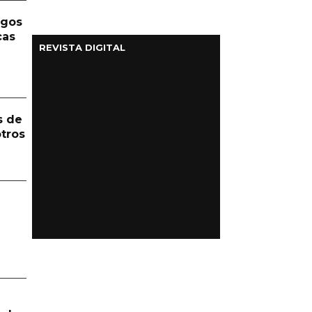
rgos
cas
REVISTA DIGITAL
s de
otros