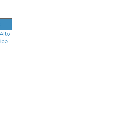
s
Alto
aipo