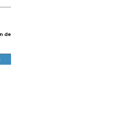
n de
s