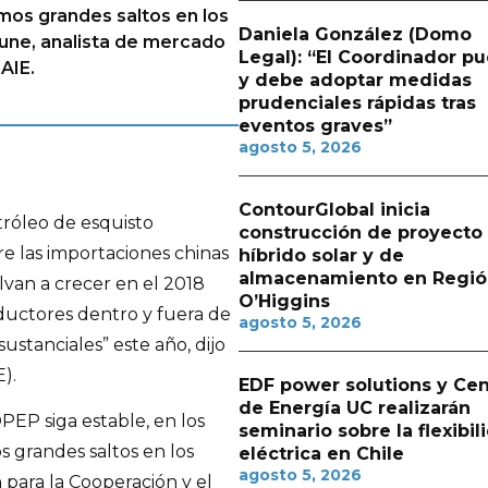
os grandes saltos en los
Daniela González (Domo
jeune, analista de mercado
Legal): “El Coordinador p
AIE.
y debe adoptar medidas
prudenciales rápidas tras
eventos graves”
agosto 5, 2026
ContourGlobal inicia
tróleo de esquisto
construcción de proyecto
e las importaciones chinas
híbrido solar y de
almacenamiento en Regió
lvan a crecer en el 2018
O’Higgins
ductores dentro y fuera de
agosto 5, 2026
stanciales” este año, dijo
).
EDF power solutions y Cen
de Energía UC realizarán
EP siga estable, en los
seminario sobre la flexibil
 grandes saltos en los
eléctrica en Chile
agosto 5, 2026
 para la Cooperación y el