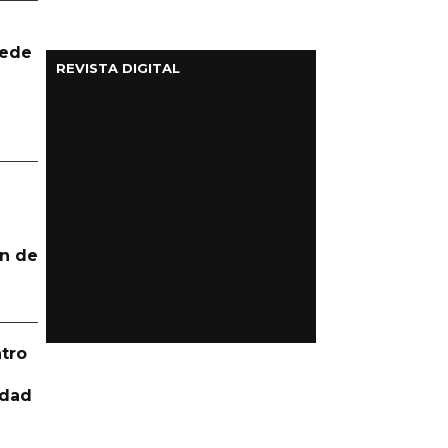
uede
REVISTA DIGITAL
n de
tro
idad