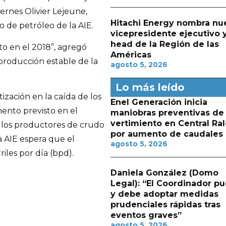
ernes Olivier Lejeune,
Hitachi Energy nombra nu
 de petróleo de la AIE.
vicepresidente ejecutivo 
head de la Región de las
o en el 2018”, agregó
Américas
roducción estable de la
agosto 5, 2026
Lo más leído
ización en la caída de los
Enel Generación inicia
mento previsto en el
maniobras preventivas de
vertimiento en Central Ra
 los productores de crudo
por aumento de caudales
a AIE espera que el
agosto 5, 2026
iles por día (bpd).
Daniela González (Domo
Legal): “El Coordinador p
y debe adoptar medidas
prudenciales rápidas tras
eventos graves”
agosto 5, 2026