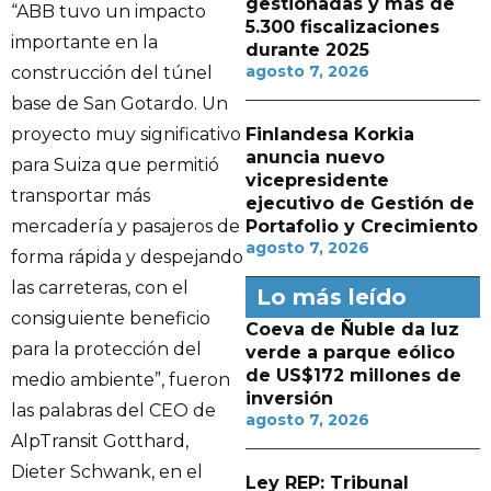
gestionadas y más de
“ABB tuvo un impacto
5.300 fiscalizaciones
importante en la
durante 2025
agosto 7, 2026
construcción del túnel
base de San Gotardo. Un
proyecto muy significativo
Finlandesa Korkia
anuncia nuevo
para Suiza que permitió
vicepresidente
transportar más
ejecutivo de Gestión de
mercadería y pasajeros de
Portafolio y Crecimiento
agosto 7, 2026
forma rápida y despejando
las carreteras, con el
Lo más leído
consiguiente beneficio
Coeva de Ñuble da luz
para la protección del
verde a parque eólico
de US$172 millones de
medio ambiente”, fueron
inversión
las palabras del CEO de
agosto 7, 2026
AlpTransit Gotthard,
Dieter Schwank, en el
Ley REP: Tribunal