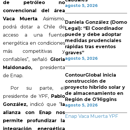
de petróleo no
agosto 5, 2026
convencional del área
Vaca Muerta
. Asimismo,
Daniela González (Domo
podrá dotar a Chile de
Legal): “El Coordinador
puede y debe adoptar
acceso a una fuente
medidas prudenciales
energética en condiciones
rápidas tras eventos
más competitivas y
graves”
agosto 5, 2026
confiables”, señaló
Gloria
Maldonado,
presidenta
ContourGlobal inicia
de Enap.
construcción de
proyecto híbrido solar y
Por su parte, el
de almacenamiento en
presidente de YPF,
Pablo
Región de O’Higgins
González,
indicó que “
la
agosto 5, 2026
alianza con Enap nos
Enap
Vaca Muerta
YPF
permite profundizar la
integración energética