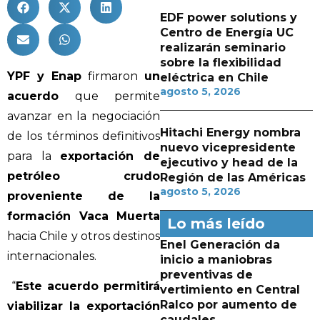
EDF power solutions y
Centro de Energía UC
realizarán seminario
sobre la flexibilidad
YPF y Enap
firmaron
un
eléctrica en Chile
agosto 5, 2026
acuerdo
que permite
avanzar en la negociación
Hitachi Energy nombra
de los términos definitivos
nuevo vicepresidente
para la
exportación de
ejecutivo y head de la
petróleo crudo
Región de las Américas
agosto 5, 2026
proveniente de la
formación Vaca Muerta
Lo más leído
hacia Chile y otros destinos
Enel Generación da
internacionales.
inicio a maniobras
preventivas de
“
Este acuerdo permitirá
vertimiento en Central
Ralco por aumento de
viabilizar la exportación
caudales