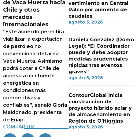
de Vaca Muerta hacia
vertimiento en Central
Chile y otros
Ralco por aumento de
caudales
mercados
agosto 5, 2026
internacionales
“Este acuerdo permitirá
viabilizar la exportación
Daniela González (Domo
Legal): “El Coordinador
de petróleo no
puede y debe adoptar
convencional del área
medidas prudenciales
Vaca Muerta. Asimismo,
rápidas tras eventos
podrá dotar a Chile de
graves”
acceso a una fuente
agosto 5, 2026
energética en
condiciones más
ContourGlobal inicia
competitivas y
construcción de
confiables”, señaló Gloria
proyecto híbrido solar y
Maldonado, presidenta
de almacenamiento en
de Enap.
Región de O’Higgins
COMPARTIR
agosto 5, 2026