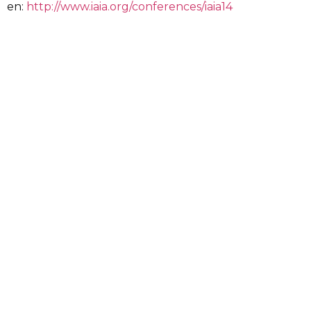
en:
http://www.iaia.org/conferences/iaia14