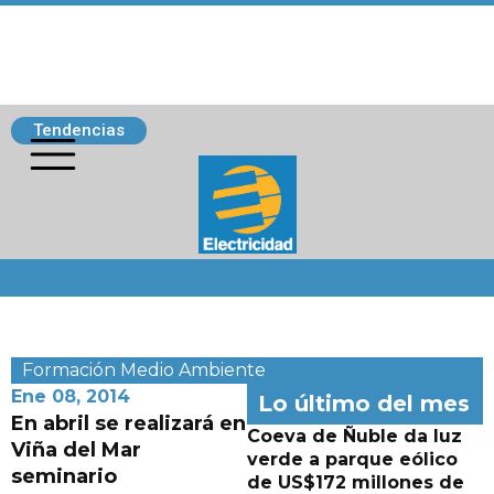
Tendencias
Siguenos
Formación
Medio Ambiente
Ene 08, 2014
Lo último del mes
En abril se realizará en
Coeva de Ñuble da luz
Viña del Mar
verde a parque eólico
seminario
de US$172 millones de