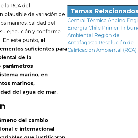
de la RCA del
Temas Relacionado
 plausible de variación de
Central Térmica Andino
Engi
os marinos, calidad del
Energía Chile
Primer Tribun
e su ejecución y conforme
Ambiental
Región de
. En este punto,
el
Antofagasta
Resolución de
lementos suficientes para
Calificación Ambiental (RCA)
biental de la
e parámetros
sistema marino, en
ntos marinos,
lidad del agua de mar.
ón
enómeno del cambio
ional e internacional
variables que justificaran