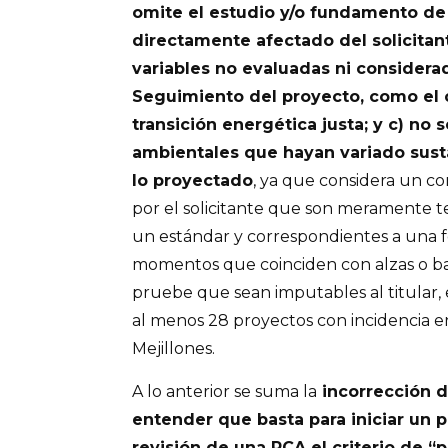
omite el estudio y/o fundamento de 
directamente afectado del solicita
variables no evaluadas ni considera
Seguimiento del proyecto, como el c
transición energética justa; y c) no 
ambientales que hayan variado sus
lo proyectado
, ya que considera un c
por el solicitante que son meramente te
un estándar y correspondientes a una fo
momentos que coinciden con alzas o baja
pruebe que sean imputables al titular,
al menos 28 proyectos con incidencia e
Mejillones.
A lo anterior se suma la
incorrección d
entender que basta para iniciar un
revisión de una RCA el criterio de “p