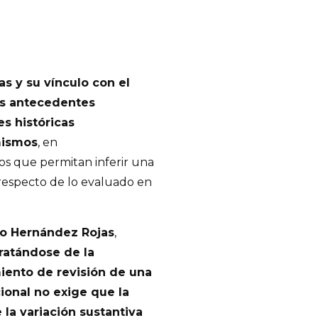
s y su vínculo con el
os antecedentes
s históricas
 mismos
, en
os que permitan inferir una
respecto de lo evaluado en
elo Hernández Rojas
,
tratándose de la
miento de revisión de una
cional no exige que la
la variación sustantiva