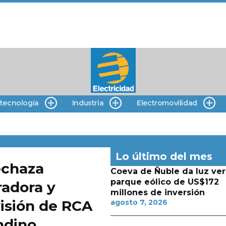
 tecnología
Industria
Electromovilidad
Lo último del mes
echaza
Coeva de Ñuble da luz ver
parque eólico de US$172
adora y
millones de inversión
visión de RCA
agosto 7, 2026
ndino