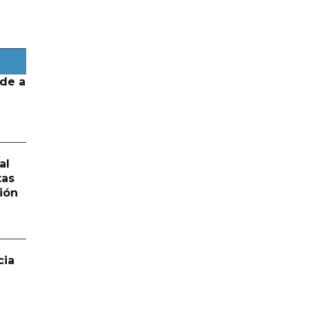
de a
al
tas
ión
cia