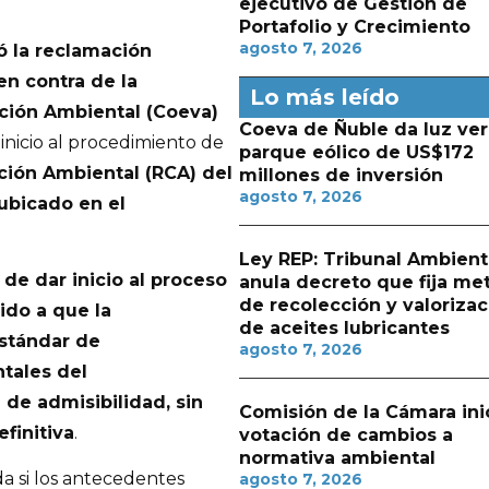
ejecutivo de Gestión de
Portafolio y Crecimiento
agosto 7, 2026
ó la reclamación
en contra de la
Lo más leído
ación Ambiental (Coeva)
Coeva de Ñuble da luz ver
inicio al procedimiento de
parque eólico de US$172
ación Ambiental (RCA) del
millones de inversión
agosto 7, 2026
ubicado en el
Ley REP: Tribunal Ambient
 de dar inicio al proceso
anula decreto que fija me
de recolección y valorizac
ido a que la
de aceites lubricantes
estándar de
agosto 7, 2026
ntales del
 de admisibilidad, sin
Comisión de la Cámara ini
finitiva
.
votación de cambios a
normativa ambiental
a si los antecedentes
agosto 7, 2026