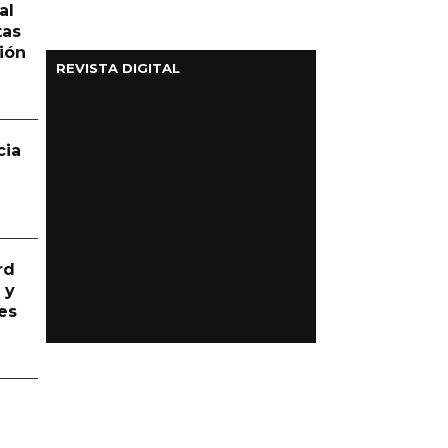
al
tas
ión
REVISTA DIGITAL
cia
rd
 y
es