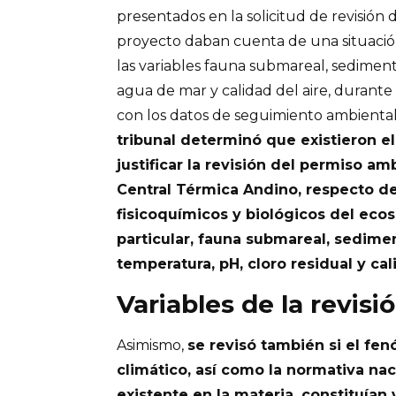
presentados en la solicitud de revisión 
proyecto daban cuenta de una situación
las variables fauna submareal, sediment
agua de mar y calidad del aire, durant
con los datos de seguimiento ambiental
tribunal determinó que existieron e
justificar la revisión del permiso am
Central Térmica Andino, respecto d
fisicoquímicos y biológicos del eco
particular, fauna submareal, sedime
temperatura, pH, cloro residual y ca
Variables de la revisi
Asimismo,
se revisó también si el f
climático, así como la normativa nac
existente en la materia, constituían 