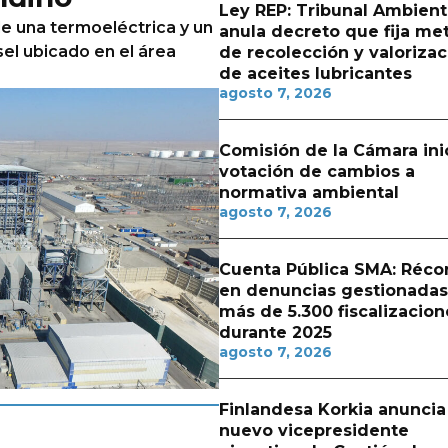
Ley REP: Tribunal Ambient
 de una termoeléctrica y un
anula decreto que fija me
el ubicado en el área
de recolección y valorizac
de aceites lubricantes
agosto 7, 2026
Comisión de la Cámara ini
votación de cambios a
normativa ambiental
agosto 7, 2026
Cuenta Pública SMA: Réco
en denuncias gestionadas
más de 5.300 fiscalizacion
durante 2025
agosto 7, 2026
Finlandesa Korkia anuncia
nuevo vicepresidente