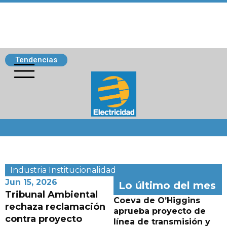
Tendencias
Siguenos
Industria
Institucionalidad
Jun 15, 2026
Lo último del mes
Tribunal Ambiental
Coeva de O’Higgins
rechaza reclamación
aprueba proyecto de
contra proyecto
línea de transmisión y