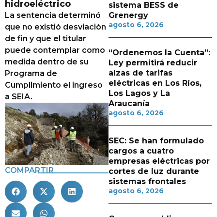
hidroeléctrico
sistema BESS de
La sentencia determinó
Grenergy
agosto 6, 2026
que no existió desviación
de fin y que el titular
puede contemplar como
“Ordenemos la Cuenta”:
medida dentro de su
Ley permitirá reducir
alzas de tarifas
Programa de
eléctricas en Los Ríos,
Cumplimiento el ingreso
Los Lagos y La
a SEIA.
Araucanía
agosto 6, 2026
SEC: Se han formulado
cargos a cuatro
empresas eléctricas por
COMPARTIR
cortes de luz durante
sistemas frontales
agosto 6, 2026