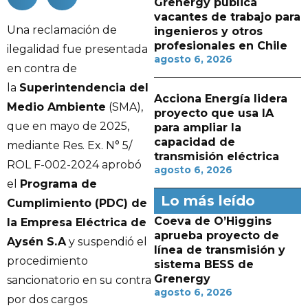
Grenergy publica
vacantes de trabajo para
Una reclamación de
ingenieros y otros
profesionales en Chile
ilegalidad fue presentada
agosto 6, 2026
en contra de
la
Superintendencia del
Acciona Energía lidera
Medio Ambiente
(SMA),
proyecto que usa IA
que en mayo de 2025,
para ampliar la
capacidad de
mediante Res. Ex. N° 5/
transmisión eléctrica
ROL F-002-2024 aprobó
agosto 6, 2026
el
Programa de
Lo más leído
Cumplimiento (PDC) de
Coeva de O’Higgins
la Empresa Eléctrica de
aprueba proyecto de
Aysén S.A
y suspendió el
línea de transmisión y
procedimiento
sistema BESS de
Grenergy
sancionatorio en su contra
agosto 6, 2026
por dos cargos