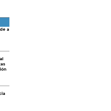
de a
al
tas
ión
cia