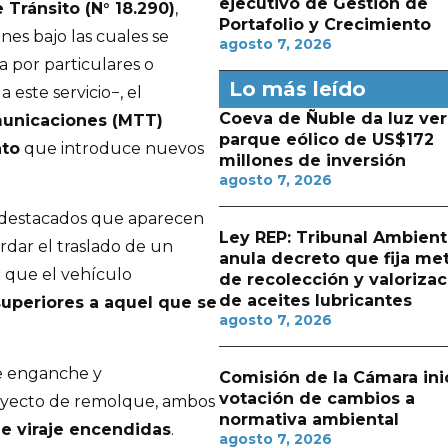
ejecutivo de Gestión de
 Tránsito (N° 18.290)
,
Portafolio y Crecimiento
nes bajo las cuales se
agosto 7, 2026
a por particulares o
Lo más leído
este servicio−, el
Coeva de Ñuble da luz ver
municaciones (MTT)
parque eólico de US$172
nto
que introduce nuevos
millones de inversión
agosto 7, 2026
s destacados que aparecen
Ley REP: Tribunal Ambient
dar el traslado de un
anula decreto que fija me
n que el vehículo
de recolección y valorizac
de aceites lubricantes
superiores a aquel que se
agosto 7, 2026
e enganche y
Comisión de la Cámara ini
votación de cambios a
rayecto de remolque, ambos
normativa ambiental
de viraje encendidas
.
agosto 7, 2026