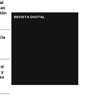
al
tas
ión
REVISTA DIGITAL
cia
rd
 y
es