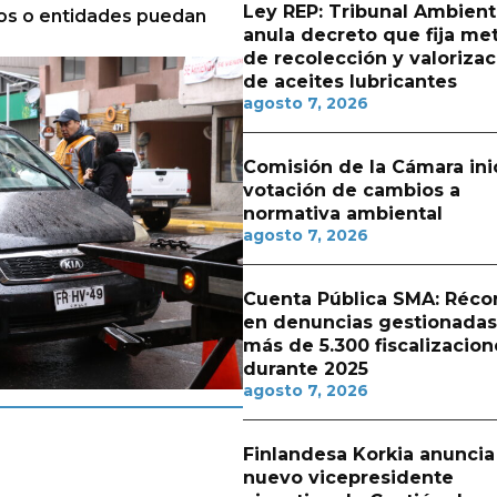
Ley REP: Tribunal Ambient
os o entidades puedan
anula decreto que fija me
de recolección y valorizac
de aceites lubricantes
agosto 7, 2026
Comisión de la Cámara ini
votación de cambios a
normativa ambiental
agosto 7, 2026
Cuenta Pública SMA: Réco
en denuncias gestionadas
más de 5.300 fiscalizacion
durante 2025
agosto 7, 2026
Finlandesa Korkia anuncia
nuevo vicepresidente