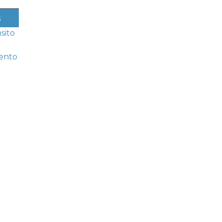
s
sito
ento