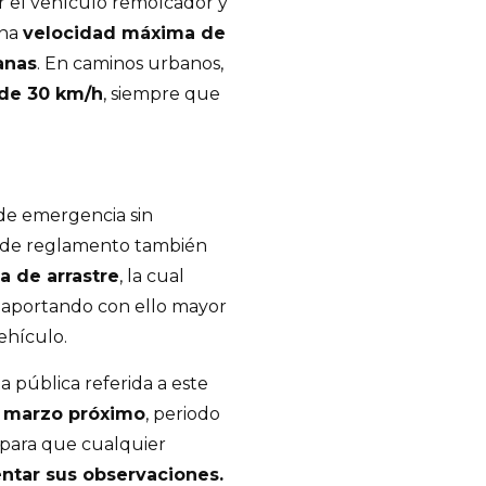
r el vehículo remolcador y
una
velocidad máxima de
anas
. En caminos urbanos,
 de 30 km/h
, siempre que
a de emergencia sin
to de reglamento también
a de arrastre
, la cual
, aportando con ello mayor
vehículo.
 pública referida a este
e marzo próximo
, periodo
e para que cualquier
ntar sus observaciones.