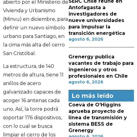
SERC Chile reúne en
abierto por el Ministerio de
Antofagasta a
Vivienda y Urbanismo
investigadores de
(Minvu) en diciembre, para
nueve universidades
para impulsar la
definir un nuevo símbolo
transición energética
urbano para Santiago, en
agosto 6, 2026
la cima más alta del cerro
San Cristóbal.
Grenergy publica
vacantes de trabajo para
La estructura, de 140
ingenieros y otros
metros de altura, tiene 11
profesionales en Chile
agosto 6, 2026
anillos de acero
galvanizado capaces de
Lo más leído
acoger 16 antenas cada
Coeva de O’Higgins
uno. Así, la torre podrá
aprueba proyecto de
línea de transmisión y
soportar 176 dispositivos,
sistema BESS de
con lo cual se busca
Grenergy
limpiar el cerro de los
agosto 6, 2026