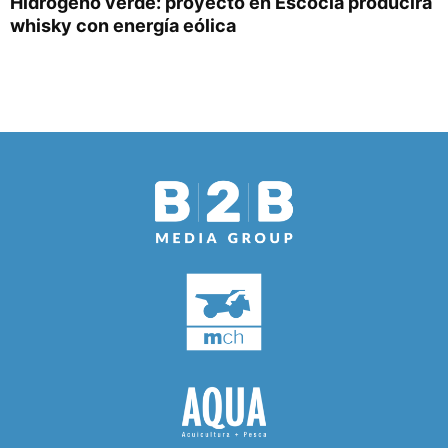
Hidrógeno verde: proyecto en Escocia producirá
whisky con energía eólica