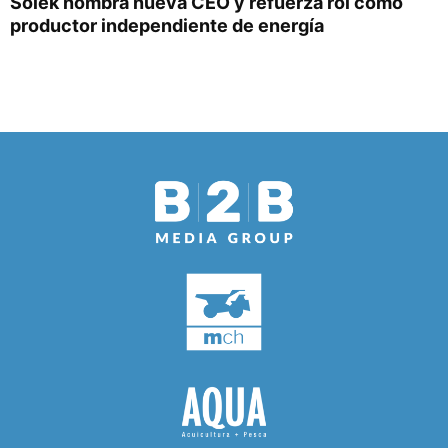
Solek nombra nueva CEO y refuerza rol como
productor independiente de energía