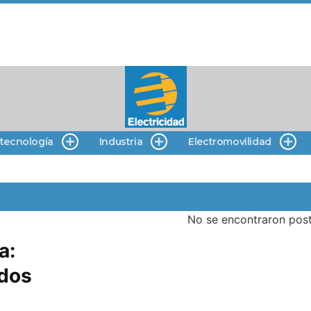
 tecnología
Industria
Electromovilidad
No se encontraron post
a:
odos