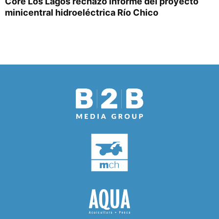
Core Los Lagos rechazó informe del proyecto
minicentral hidroeléctrica Río Chico