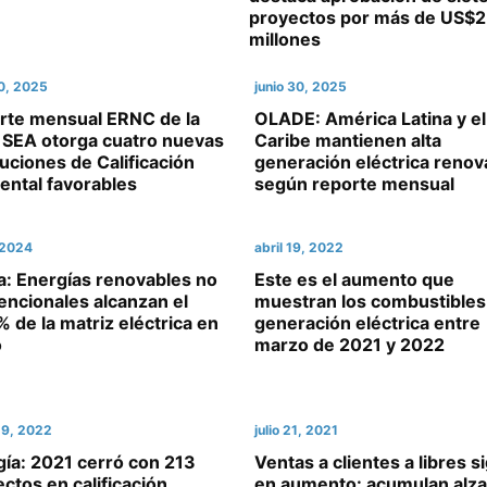
proyectos por más de US$2
millones
30, 2025
junio 30, 2025
rte mensual ERNC de la
OLADE: América Latina y el
 SEA otorga cuatro nuevas
Caribe mantienen alta
uciones de Calificación
generación eléctrica renov
ental favorables
según reporte mensual
, 2024
abril 19, 2022
a: Energías renovables no
Este es el aumento que
encionales alcanzan el
muestran los combustibles
 de la matriz eléctrica en
generación eléctrica entre
o
marzo de 2021 y 2022
19, 2022
julio 21, 2021
ía: 2021 cerró con 213
Ventas a clientes a libres s
ctos en calificación
en aumento: acumulan alza