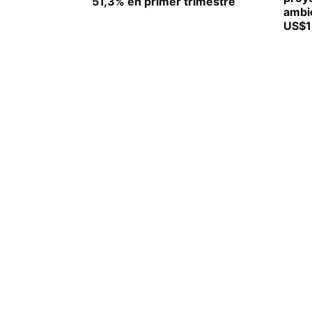
51,3% en primer trimestre
ambie
US$1