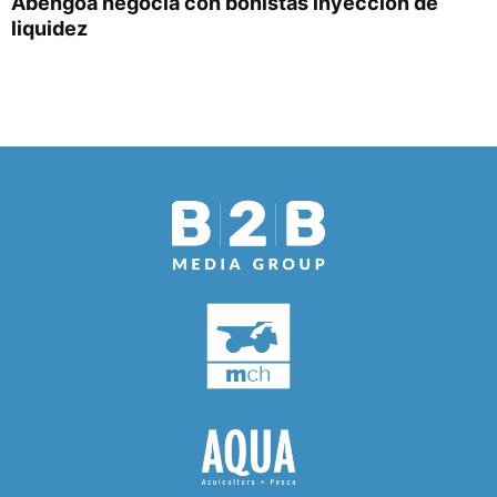
Abengoa negocia con bonistas inyección de
liquidez