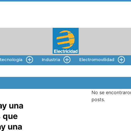
 tecnología
Industria
Electromovilidad
No se encontraro
posts.
ay una
s que
ay una