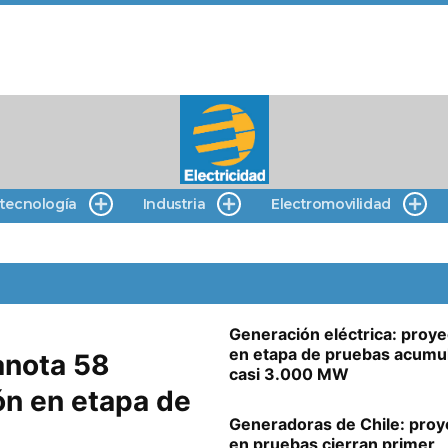
 tecnología
Industria
Electromovilidad
Generación eléctrica: proy
en etapa de pruebas acumu
anota 58
casi 3.000 MW
ón en etapa de
Generadoras de Chile: proy
en pruebas cierran primer